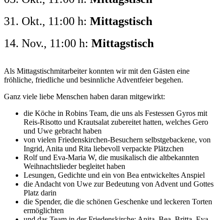
31. Okt.
,
11:00 h
:
Mittagstisch
14. Nov.
,
11:00 h
:
Mittagstisch
Als Mittagstischmitarbeiter konnten wir mit den Gästen eine
fröhliche, friedliche und besinnliche Adventfeier begehen.
Ganz viele liebe Menschen haben daran mitgewirkt:
die Köche in Robins Team, die uns als Festessen Gyros mit
Reis-Risotto und Krautsalat zubereitet hatten, welches Gero
und Uwe gebracht haben
von vielen Friedenskirchen-Besuchern selbstgebackene, von
Ingrid, Anita und Rita liebevoll verpackte Plätzchen
Rolf und Eva-Maria W, die musikalisch die altbekannten
Weihnachtslieder begleitet haben
Lesungen, Gedichte und ein von Bea entwickeltes Anspiel
die Andacht von Uwe zur Bedeutung von Advent und Gottes
Platz darin
die Spender, die die schönen Geschenke und leckeren Torten
ermöglichten
und das Team in der Friedenskirche: Anita, Bea, Britta, Eva-